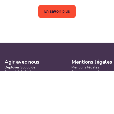
En savoir plus
Agir avec nous
Mentions légales
Deployer Soliguide
Mentions légales
Devenir bénévole
Politique de confidentialit
On recrute
Gérer les cookies
Faire un don
Consulter notre politique
Les partenaires
Accord de protection des